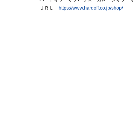
ＵＲＬ
https://www.hardoff.co.jp/shop/