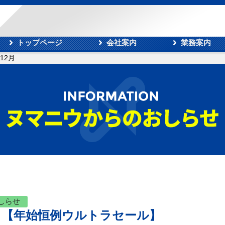
トップページ
会社案内
業務案内
年12月
しらせ
せ 【年始恒例ウルトラセール】