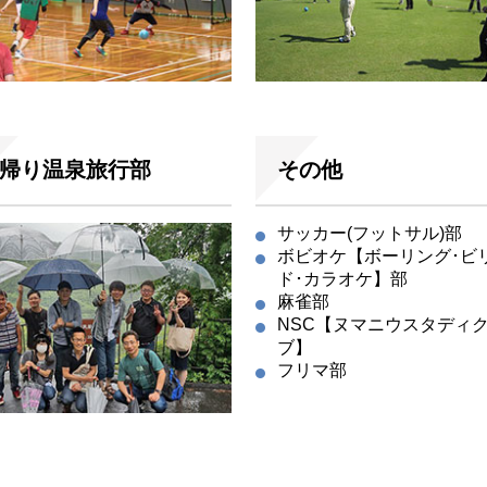
帰り温泉旅行部
その他
サッカー(フットサル)部
ボビオケ【ボーリング･ビ
ド･カラオケ】部
麻雀部
NSC【ヌマニウスタディ
ブ】
フリマ部