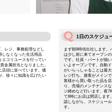
1日のスケジュ
グ、レジ、事務処理などし
まず朝9時頃出社します。
用しなくなった生活用品
は少し前に来てオープンの
うエコリユースを行ってい
です。社員・パートが揃い
、貴金属担当となりました。
いよオープンです。自動ド
に店頭に並べています。価
がいらっしゃることは最大
が、徐々に知識を広げたい
レジ打ち、接客がメインで
客様から買い取った品を店
り、売場のメンテナンスな
ジ締めなど行います。夜7
て8時にお店は閉店します
認しながら、スケジュール
す。