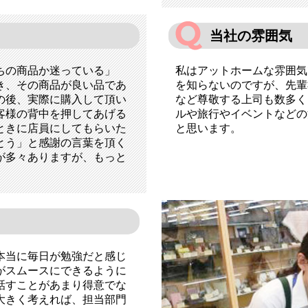
当社の雰囲気
ちの商品か迷っている」
私はアットホームな雰囲気
き、その商品が良い品であ
を知らないのですが、先輩
の後、実際に購入して頂い
など尊敬する上司も数多く
客様の背中を押してあげる
ルや旅行やイベントなどの
ときに店員にしてもらいた
と思います。
とう」と感謝の言葉を頂く
が多々ありますが、もっと
。
本当に毎日が勉強だと感じ
がスムースにできるように
話すことがあまり得意でな
大きく考えれば、担当部門